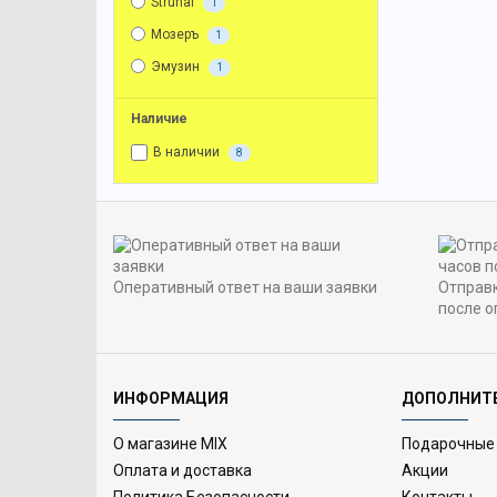
Strunal
1
Мозеръ
1
Эмузин
1
Наличие
В наличии
8
Оперативный ответ на ваши заявки
Отправк
после о
ИНФОРМАЦИЯ
ДОПОЛНИТ
О магазине MIX
Подарочные
Оплата и доставка
Акции