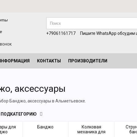
оты
е
+79061161717
Пишите WhatsApp обсудим ц
ЗВОНОК
ИНФОРМАЦИЯ
КОНТАКТЫ
ПРОИЗВОДИТЕЛИ
жо, аксессуары
бор Банджо, аксессуары в Альметьевске.
 ПОДКАТЕГОРИЮ
ары для
Банджо
Колковая
Стру
джо
механика для
ба
банджо