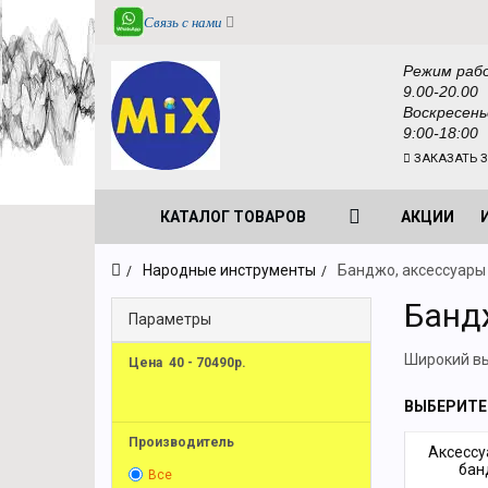
Связь с нами
Режим раб
9.00-20.00
Воскресень
9:00-18:00
ЗАКАЗАТЬ 
КАТАЛОГ ТОВАРОВ
АКЦИИ
Народные инструменты
Банджо, аксессуары
Банд
Параметры
Широкий вы
Цена
40
-
70490
р.
ВЫБЕРИТЕ
Производитель
Аксессу
бан
Все