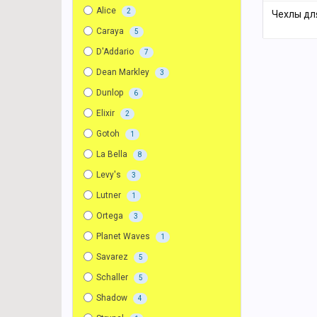
Alice
2
Чехлы дл
Caraya
5
D'Addario
7
Dean Markley
3
Dunlop
6
Elixir
2
Gotoh
1
La Bella
8
Levy's
3
Lutner
1
Ortega
3
Planet Waves
1
Savarez
5
Schaller
5
Shadow
4