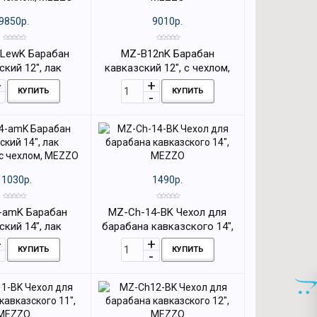
9850р.
9010р.
LewK Барабан
MZ-B12nK Барабан
ский 12", лак
кавказский 12", с чехлом,
ерево, с чехлом,
MEZZO
КУПИТЬ
КУПИТЬ
MEZZO
11030р.
1490р.
-amK Барабан
MZ-Ch-14-BK Чехол для
ский 14", лак
барабана кавказского 14",
 с чехлом, MEZZO
MEZZO
КУПИТЬ
КУПИТЬ