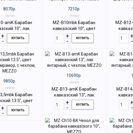
8070р.
7210р.
0-amK Барабан
MZ-B10mbk Барабан
MZ-B12-
азский 10", лак
кавказский 10", цвет
кавказ
, с чехлом, MEZZO
черный мрамор, с чехлом,
эбеновое д
КУПИТЬ
КУПИТЬ
MEZZO
10690р.
9850р.
MZ-B13-amK Барабан
MZ-B14
3,5mbk Барабан
кавказский 13", лак
кавказ
ский 13.5", цвет
янтарный, с чехлом, MEZZO
янтарный,
КУПИТЬ
мрамор, с чехлом,
КУПИТЬ
MEZZO