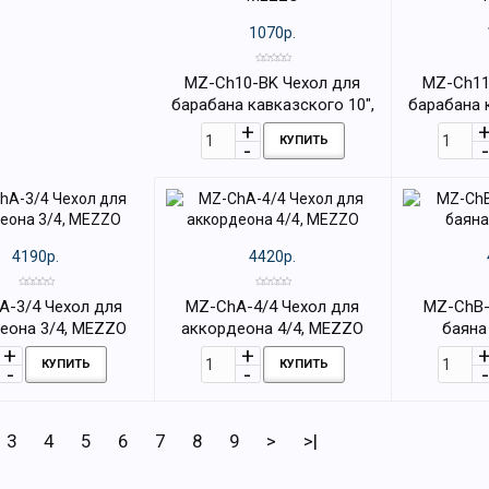
1070р.
MZ-Ch10-BK Чехол для
MZ-Ch11
барабана кавказского 10",
барабана 
MEZZO
КУПИТЬ
4190р.
4420р.
A-3/4 Чехол для
MZ-ChA-4/4 Чехол для
MZ-ChB-
еона 3/4, MEZZO
аккордеона 4/4, MEZZO
баяна
КУПИТЬ
КУПИТЬ
3
4
5
6
7
8
9
>
>|