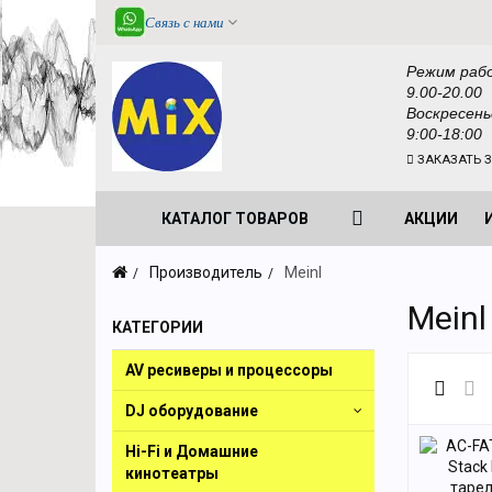
Связь с нами
Режим раб
9.00-20.00
Воскресень
9:00-18:00
ЗАКАЗАТЬ 
КАТАЛОГ ТОВАРОВ
АКЦИИ
Производитель
Meinl
Meinl
КАТЕГОРИИ
AV ресиверы и процессоры
DJ оборудование
Hi-Fi и Домашние
кинотеатры