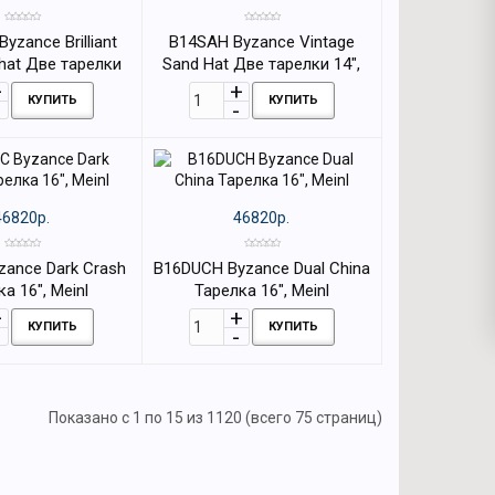
yzance Brilliant
B14SAH Byzance Vintage
hat Две тарелки
Sand Hat Две тарелки 14",
4", Meinl
Meinl
КУПИТЬ
КУПИТЬ
46820р.
46820р.
zance Dark Crash
B16DUCH Byzance Dual China
а 16", Meinl
Тарелка 16", Meinl
КУПИТЬ
КУПИТЬ
Показано с 1 по 15 из 1120 (всего 75 страниц)