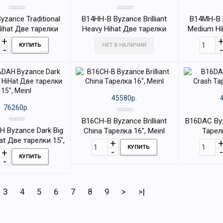
yzance Traditional
B14HH-B Byzance Brilliant
B14MH-B B
ihat Две тарелки
Heavy Hihat Две тарелки
Medium Hi
14", Meinl
14", Meinl
1
КУПИТЬ
НЕТ В НАЛИЧИИ
45580р.
76260р.
B16CH-B Byzance Brilliant
B16DAC By
 Byzance Dark Big
China Тарелка 16", Meinl
Тарелк
at Две тарелки 15",
КУПИТЬ
Meinl
КУПИТЬ
3
4
5
6
7
8
9
>
>|