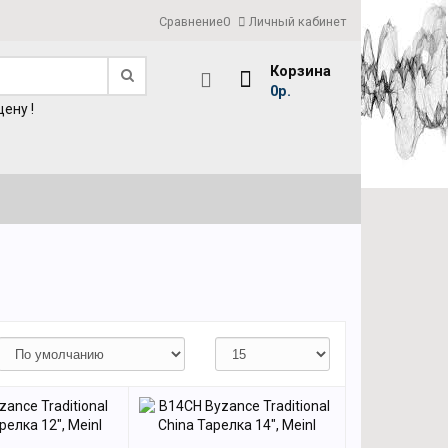
Сравнение
0
Личный кабинет
Корзина
0р.
ену !