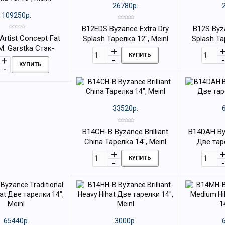
26780р.
109250р.
B12EDS Byzance Extra Dry
B12S Byza
Artist Concept Fat
Splash Тарелка 12", Meinl
Splash Та
M. Garstka Стэк-
КУПИТЬ
ка 18/16", Meinl
КУПИТЬ
33520р.
B14CH-B Byzance Brilliant
B14DAH By
China Тарелка 14", Meinl
Две таре
КУПИТЬ
65440р.
3000р.