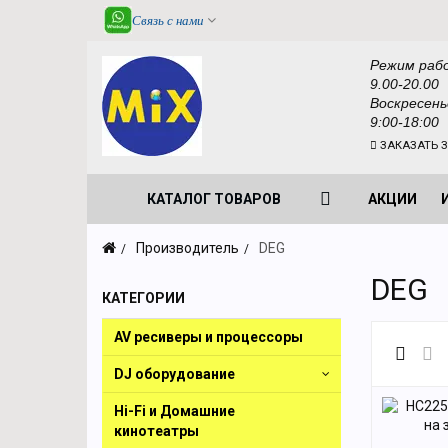
Связь с нами
Режим раб
9.00-20.00
Воскресень
9:00-18:00
ЗАКАЗАТЬ 
КАТАЛОГ ТОВАРОВ
АКЦИИ
Производитель
DEG
DEG
КАТЕГОРИИ
AV ресиверы и процессоры
DJ оборудование
Hi-Fi и Домашние
кинотеатры