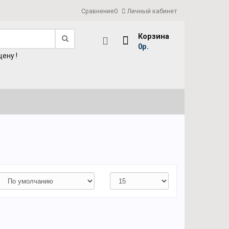
Сравнение
0
Личный кабинет
Корзина
0р.
ену !