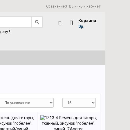
Сравнение
0
Личный кабинет
Корзина
0р.
ену !