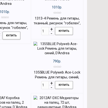
1010р.
1010р.
1313-4 Ремень для гитары,
мень для гитары,
тканный, рисунок "гобелен",
исунок "гобелен",
синий, D'Andrea
КУПИТЬ
желтый/синий,
КУПИТЬ
'Andrea
790р.
1355BLUE Polyweb Ace-Lock
Ремень для гитары, синий,
D'Andrea
КУПИТЬ