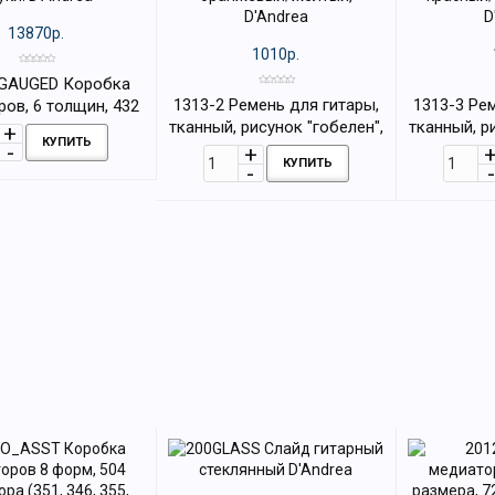
13870р.
1010р.
 GAUGED Коробка
1313-2 Ремень для гитары,
1313-3 Ре
ов, 6 толщин, 432
тканный, рисунок "гобелен",
тканный, р
уки. D'Andrea
КУПИТЬ
оранжевый/желтый,
красный/
КУПИТЬ
D'Andrea
D