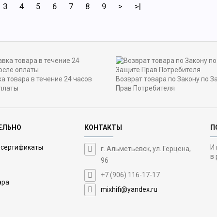
3
4
5
6
7
8
9
>
>|
а товара в течение 24 часов
Возврат товара по Закону по З
платы
Прав Потребителя
ЕЛЬНО
КОНТАКТЫ
П
 сертификаты
И
г. Альметьевск, ул. Герцена,
в 
96
+7 (906) 116-17-17
ара
mixhifi@yandex.ru