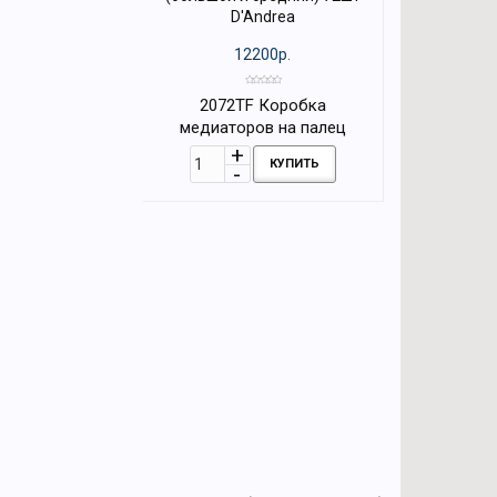
12200р.
2072TF Коробка
медиаторов на палец
(большой и средний) 72шт
КУПИТЬ
D'Andrea