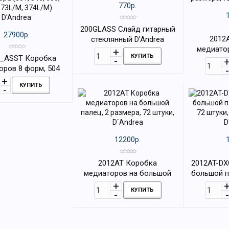
770р.
200GLASS Cлайд гитарный
27900р.
2012
стеклянный D'Andrea
медиатор
КУПИТЬ
_ASST Коробка
размера, 7
оров 8 форм, 504
ра (351, 346, 355,
КУПИТЬ
373L/M, 374L/M)
D'Andrea
12200р.
2012AT Коробка
2012AT-DX
медиаторов на большой
большой п
палец, 2 размера, 72 штуки,
72 штуки
КУПИТЬ
D`Andrea
D