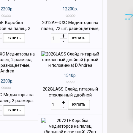
12200р.
12200р.
AF Коробка
2012AF-DXC Медиаторы на
ов на палец, 2
палец, 72 шт, разноцветные,
2 штуки, D`Andrea
D'Andrea
КУПИТЬ
КУПИТЬ
1540р.
12200р.
202GLASS Cлайд гитарный
C Медиаторы на
стеклянный двойной
алец, 2 размера,
(целый и половинка)
КУПИТЬ
, разноцветные,
D'Andrea
КУПИТЬ
'Andrea