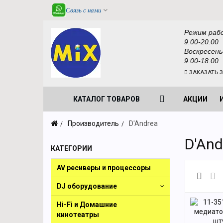
Связь с нами
Режим раб
9.00-20.00
Воскресень
9:00-18:00
ЗАКАЗАТЬ 
КАТАЛОГ ТОВАРОВ
АКЦИИ
Производитель
D'Andrea
D'And
КАТЕГОРИИ
AV ресиверы и процессоры
DJ оборудование
Hi-Fi и Домашние
кинотеатры