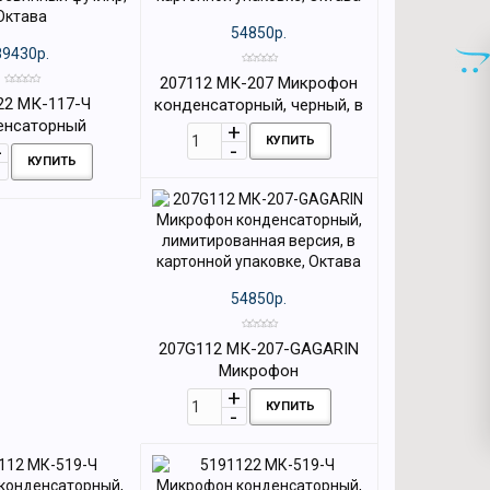
54850р.
89430р.
207112 МК-207 Микрофон
22 МК-117-Ч
конденсаторный, черный, в
енсаторный
картонной упаковке, Октава
КУПИТЬ
он, черный,
КУПИТЬ
 футляр, Октава
54850р.
207G112 МК-207-GAGARIN
Микрофон
конденсаторный,
КУПИТЬ
лимитированная версия, в
картонной упаковке, Октава