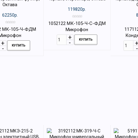
119820р.
62250р.
1052122 МК-105-Ч-С-ФДМ
2 МК-105-Ч-ФДМ
11711
Микрофон
Микрофон
Конд
конденсаторный, черный,
КУПИТЬ
аторный, черный,
микроф
стереопара, Октава
КУПИТЬ
ый футляр, Октава
деревянный