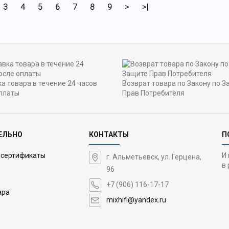
3
4
5
6
7
8
9
>
>|
а товара в течение 24 часов
Возврат товара по Закону по З
платы
Прав Потребителя
ЕЛЬНО
КОНТАКТЫ
П
 сертификаты
И
г. Альметьевск, ул. Герцена,
в 
96
+7 (906) 116-17-17
ара
mixhifi@yandex.ru