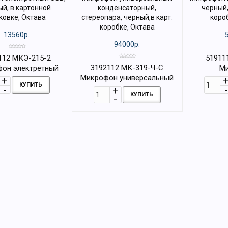
13560р.
94000р.
112 МКЭ-215-2
51911
3192112 МК-319-Ч-С
он электретный
М
Микрофон универсальный
рный, в картонной
конденсат
КУПИТЬ
конденсаторный,
ковке, Октава
какрто
КУПИТЬ
стереопара, черный,в карт.
коробке, Октава