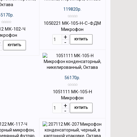
119820р.
45170р.
1050221 МК-105-Н-С-ФДМ
12 МК-102-Ч
Микрофон
икрофон
конденсаторный, никель,
КУПИТЬ
орный, черный, в
стереопара, Октава
КУПИТЬ
 коробке, Октава
56170р.
1051111 МК-105-Н
Микрофон
конденсаторный,
КУПИТЬ
никелированный, Октава