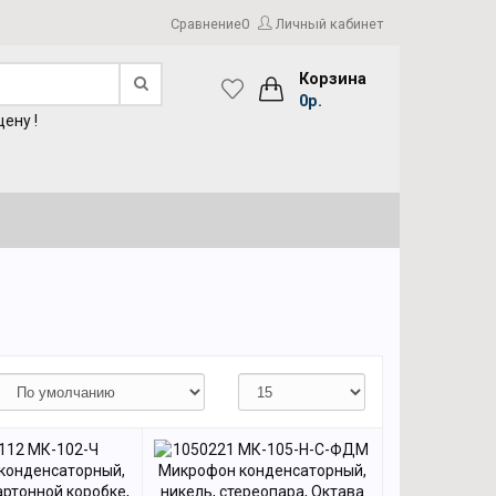
Сравнение
0
Личный кабинет
Корзина
0р.
ену !