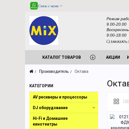
Связь с нами
Режим раб
9.00-20.00
Воскресень
9:00-18:00
ЗАКАЗАТЬ 
КАТАЛОГ ТОВАРОВ
АКЦИИ
Производитель
Октава
Окта
КАТЕГОРИИ
AV ресиверы и процессоры
DJ оборудование
Hi-Fi и Домашние
кинотеатры