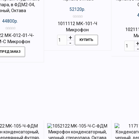
52120р.
44800р.
1011112 МК-101-Ч
10211
Микрофон
22 МК-012-01-Ч-
М
конденсаторный, черный,
КУПИТЬ
-С Микрофон
конденсат
Октава
денсаторный
картонной
ПРЕДЗАКАЗ
ый, стереопара, в
, черный, Октава