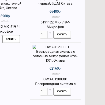
66480р.
58960р.
5191122 МК-519-Ч
12 МК-519-Ч
Микрофон
икрофон
конденсаторный, черный,
КУПИТЬ
орный, черный, в
ФДМ, Октава
КУПИТЬ
нной коробке,
Октава
62160р.
OWS-U1200D01
Беспроводная система с
головным микрофоном
КУПИТЬ
OWS-D01, Октава