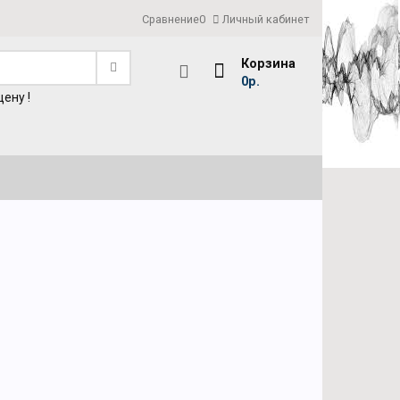
Сравнение
0
Личный кабинет
Корзина
0р.
ену !