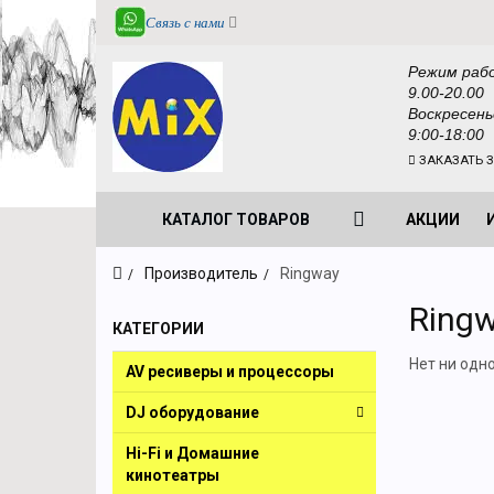
Связь с нами
Режим раб
9.00-20.00
Воскресень
9:00-18:00
ЗАКАЗАТЬ 
КАТАЛОГ ТОВАРОВ
АКЦИИ
Производитель
Ringway
Ring
КАТЕГОРИИ
Нет ни одн
AV ресиверы и процессоры
DJ оборудование
Hi-Fi и Домашние
кинотеатры