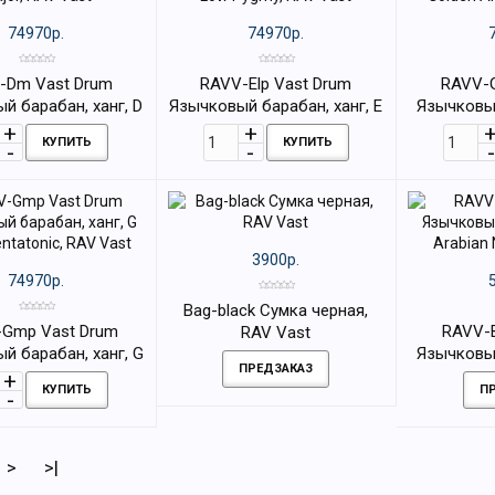
74970р.
74970р.
-Dm Vast Drum
RAVV-Elp Vast Drum
RAVV-G
й барабан, ханг, D
Язычковый барабан, ханг, E
Язычковый
jor, RAV Vast
Low Pygmy, RAV Vast
Golden Ar
КУПИТЬ
КУПИТЬ
3900р.
74970р.
Bag-black Сумка черная,
Gmp Vast Drum
RAVV-B
RAV Vast
й барабан, ханг, G
Язычковый
ПРЕДЗАКАЗ
ntatonic, RAV Vast
Arabian 
КУПИТЬ
П
>
>|