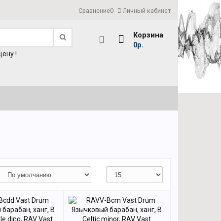
Сравнение
0
Личный кабинет
Корзина
0р.
ену !