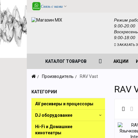
Связь с нами
Режим раб
9.00-20.00
Воскресень
9:00-18:00
ЗАКАЗАТЬ 
КАТАЛОГ ТОВАРОВ
АКЦИИ
Производитель
RAV Vast
RAV 
КАТЕГОРИИ
AV ресиверы и процессоры
DJ оборудование
Hi-Fi и Домашние
кинотеатры