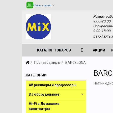
Связь с нами
Режим раб
9.00-20.00
Воскресень
9:00-18:00
ЗАКАЗАТЬ 
КАТАЛОГ ТОВАРОВ
АКЦИИ
Производитель
BARCELONA
BARC
КАТЕГОРИИ
Нет ни одн
AV ресиверы и процессоры
DJ оборудование
Hi-Fi и Домашние
кинотеатры