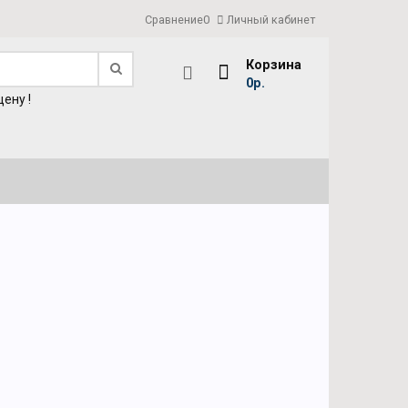
Сравнение
0
Личный кабинет
Корзина
0р.
ену !