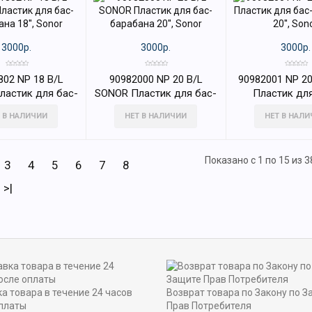
3000р.
3000р.
3000р.
802 NP 18 B/L
90982000 NP 20 B/L
90982001 NP 20
Пластик для бас-
SONOR Пластик для бас-
Пластик для
на 18'', Sonor
барабана 20'', Sonor
барабана 20''
 В НАЛИЧИИ
НЕТ В НАЛИЧИИ
НЕТ В НАЛ
Показано с 1 по 15 из 3
3
4
5
6
7
8
>|
а товара в течение 24 часов
Возврат товара по Закону по З
платы
Прав Потребителя