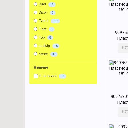
Dadi
15
Dixon
7
Evans
167
Fleet
8
90975
Foix
Плас
8
барабан
Ludwig
16
НЕТ
Sonor
33
Наличие
В наличии
13
9097580
Плас
барабан
НЕТ