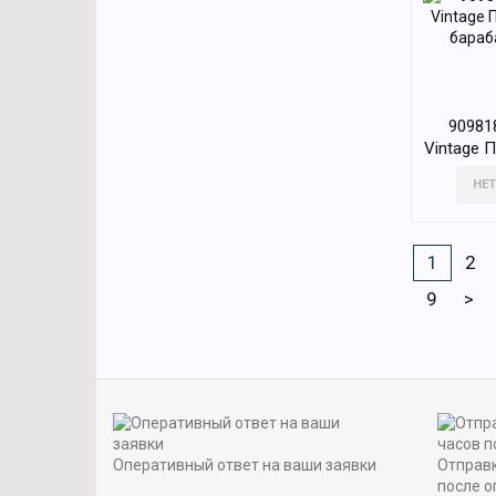
90981
Vintage 
бараба
НЕТ
1
2
9
>
Оперативный ответ на ваши заявки
Отправк
после о