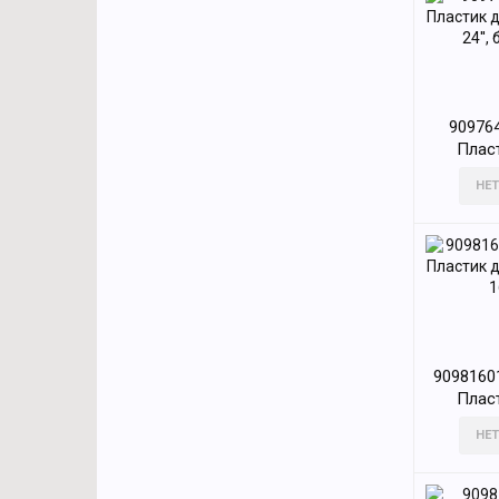
90976
Плас
барабан
НЕТ
9098160
Плас
бараба
НЕТ