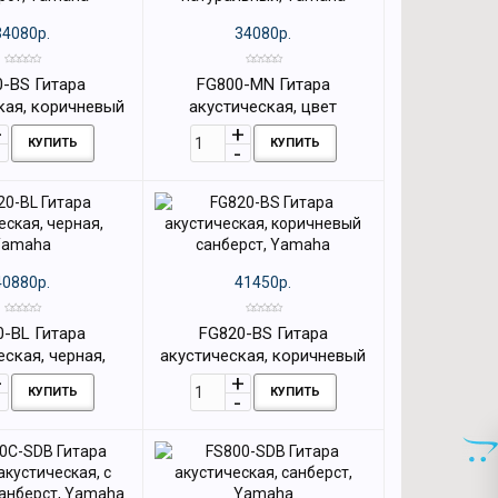
34080р.
34080р.
-BS Гитара
FG800-MN Гитара
кая, коричневый
акустическая, цвет
рст, Yamaha
натуральный, Yamaha
КУПИТЬ
КУПИТЬ
40880р.
41450р.
0-BL Гитара
FG820-BS Гитара
еская, черная,
акустическая, коричневый
Yamaha
санберст, Yamaha
КУПИТЬ
КУПИТЬ