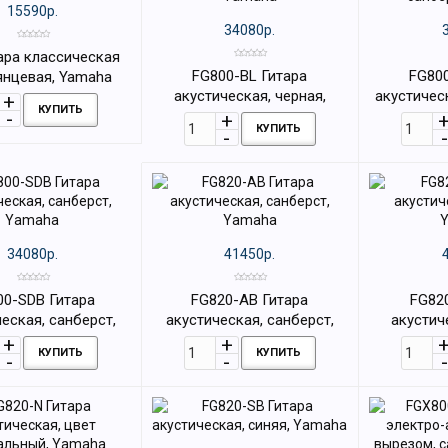
15590р.
34080р.
ара классическая
FG800-BL Гитара
FG800
лянцевая, Yamaha
акустическая, черная,
акустичес
КУПИТЬ
Yamaha
санбе
КУПИТЬ
34080р.
41450р.
00-SDB Гитара
FG820-AB Гитара
FG82
еская, санберст,
акустическая, санберст,
акустич
Yamaha
Yamaha
КУПИТЬ
КУПИТЬ