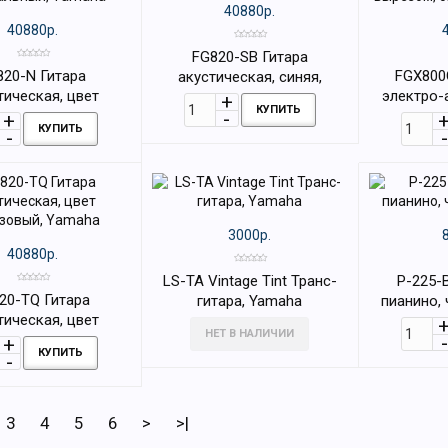
40880р.
40880р.
FG820-SB Гитара
820-N Гитара
FGX800
акустическая, синяя,
тическая, цвет
электро-
Yamaha
КУПИТЬ
альный, Yamaha
вырезом, с
КУПИТЬ
3000р.
40880р.
LS-TA Vintage Tint Транс-
P-225-
20-TQ Гитара
гитара, Yamaha
пианино,
тическая, цвет
НЕТ В НАЛИЧИИ
зовый, Yamaha
КУПИТЬ
3
4
5
6
>
>|