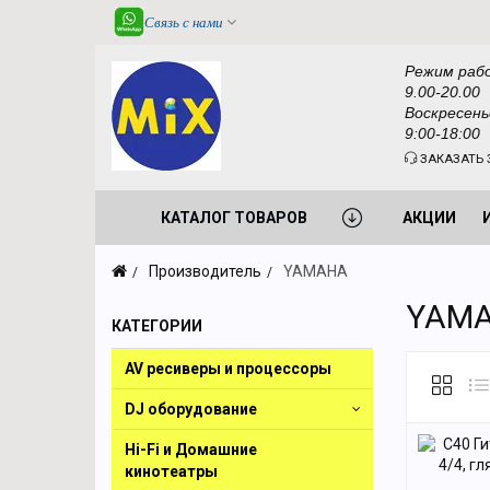
Связь с нами
Режим раб
9.00-20.00
Воскресень
9:00-18:00
ЗАКАЗАТЬ 
КАТАЛОГ ТОВАРОВ
АКЦИИ
Производитель
YAMAHA
YAM
КАТЕГОРИИ
AV ресиверы и процессоры
DJ оборудование
Hi-Fi и Домашние
кинотеатры