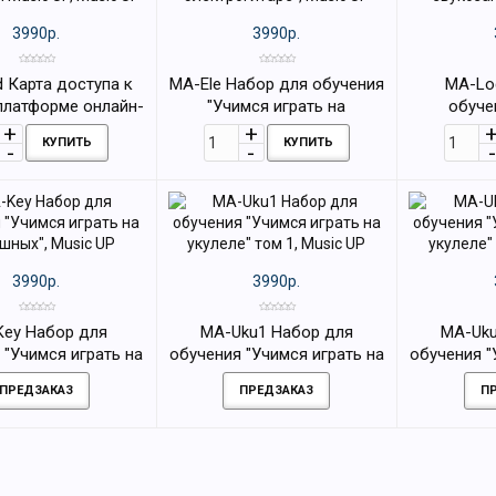
3990р.
3990р.
 Карта доступа к
MA-Ele Набор для обучения
MA-Lo
платформе онлайн-
"Учимся играть на
обуче
и Music UP, Music
электрогитаре", Music UP
звукозап
КУПИТЬ
КУПИТЬ
UP
3990р.
3990р.
ey Набор для
MA-Uku1 Набор для
MA-Uku
 "Учимся играть на
обучения "Учимся играть на
обучения "
шных", Music UP
укулеле" том 1, Music UP
укулеле" 
ПРЕДЗАКАЗ
ПРЕДЗАКАЗ
П