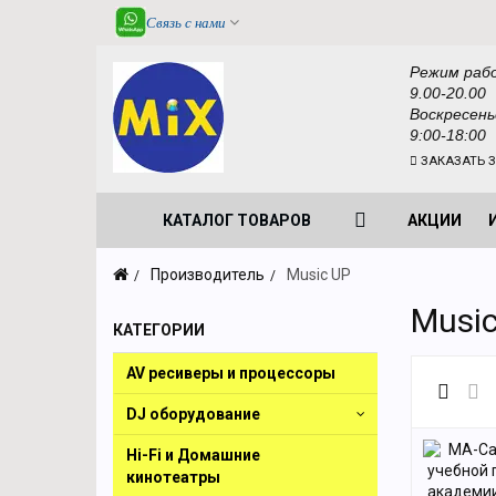
Связь с нами
Режим раб
9.00-20.00
Воскресень
9:00-18:00
ЗАКАЗАТЬ 
КАТАЛОГ ТОВАРОВ
АКЦИИ
Производитель
Music UP
Musi
КАТЕГОРИИ
AV ресиверы и процессоры
DJ оборудование
Hi-Fi и Домашние
кинотеатры