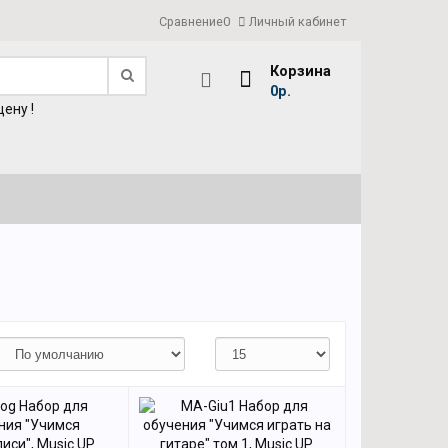
Сравнение
0
Личный кабинет
Корзина
0р.
ену !