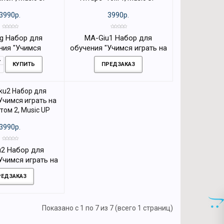
3990р.
3990р.
g Набор для
MA-Giu1 Набор для
ния "Учимся
обучения "Учимся играть на
иси", Music UP
гитаре" том 1, Music UP
КУПИТЬ
ПРЕДЗАКАЗ
3990р.
2 Набор для
Учимся играть на
том 2, Music UP
РЕДЗАКАЗ
Показано с 1 по 7 из 7 (всего 1 страниц)