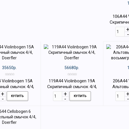
106A44 
Скрипичн
восьмигр
35650р.
56680р.
 Violinbogen 15А
119A44 Violinbogen 19А
206A44 
чный смычок 4/4,
Скрипичный смычок 4/4,
Альтовы
Doerfler
Doerfler
восьмигр
КУПИТЬ
КУПИТЬ