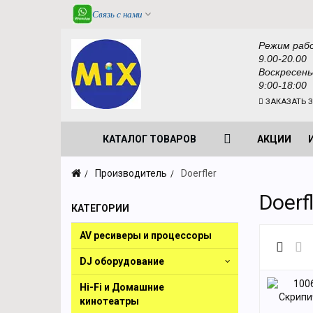
Связь с нами
Режим раб
9.00-20.00
Воскресень
9:00-18:00
ЗАКАЗАТЬ 
КАТАЛОГ ТОВАРОВ
АКЦИИ
Производитель
Doerfler
Doerf
КАТЕГОРИИ
AV ресиверы и процессоры
DJ оборудование
Hi-Fi и Домашние
кинотеатры