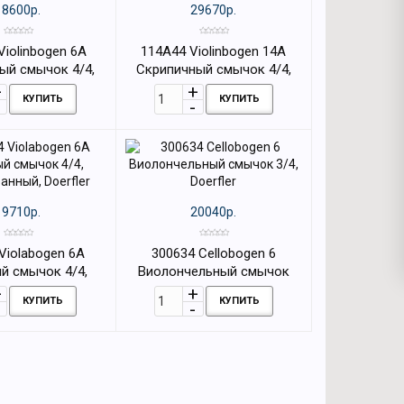
18600р.
29670р.
Violinbogen 6А
114A44 Violinbogen 14А
ый смычок 4/4,
Скрипичный смычок 4/4,
анный, Doerfler
Doerfler
КУПИТЬ
КУПИТЬ
19710р.
20040р.
Violabogen 6А
300634 Cellobogen 6
й смычок 4/4,
Виолончельный смычок
анный, Doerfler
3/4, Doerfler
КУПИТЬ
КУПИТЬ