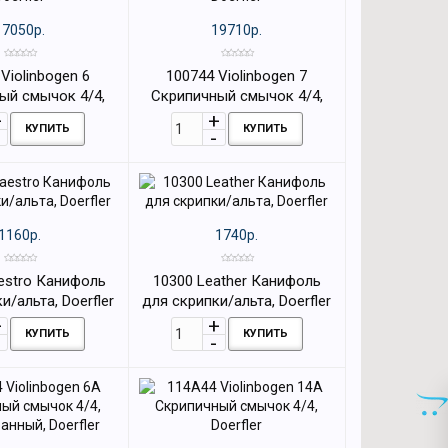
17050р.
19710р.
Violinbogen 6
100744 Violinbogen 7
ый смычок 4/4,
Скрипичный смычок 4/4,
oerfler
Doerfler
КУПИТЬ
КУПИТЬ
1160р.
1740р.
estro Канифоль
10300 Leather Канифоль
и/альта, Doerfler
для скрипки/альта, Doerfler
КУПИТЬ
КУПИТЬ