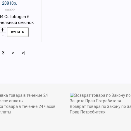
20810р.
4 Cellobogen 6
чельный смычок
/4, Doerfler
КУПИТЬ
3
>
>|
а товара в течение 24 часов
Возврат товара по Закону по З
платы
Прав Потребителя