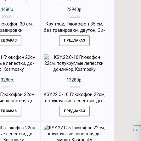
24480р.
22940р.
Глюкофон 30 см,
Ksy-muz, Глюкофон 35 см,
гравировки,
без гравировки, двутон, Си-
ый, Ля-минор,
минор, Kosmosky
РЕДЗАКАЗ
ПРЕДЗАКАЗ
osmosky
13280р.
13280р.
1 Глюкофон 22см,
KSY.22.C-10 Глюкофон 22см,
ые лепестки, до-
полукруглые лепестки, до-
, Kosmosky
минор, Kosmosky
РЕДЗАКАЗ
ПРЕДЗАКАЗ