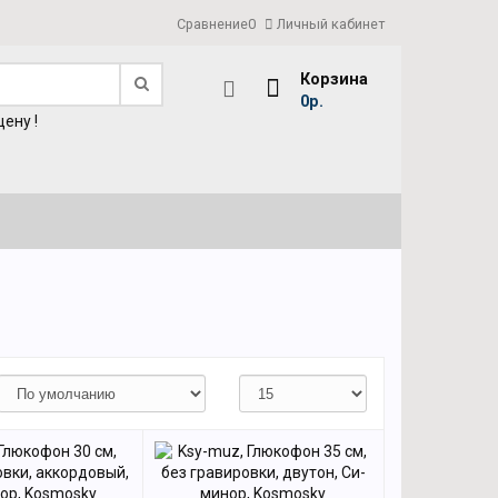
Сравнение
0
Личный кабинет
Корзина
0р.
ену !