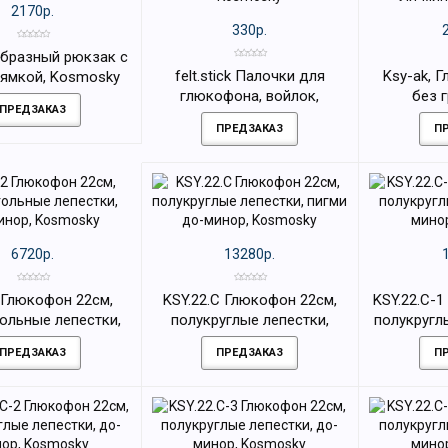
2170р.
330р.
образный рюкзак с
felt.stick Палочки для
Ksy-ak, 
лямкой, Kosmosky
глюкофона, войлок,
без 
ПРЕДЗАКАЗ
Kosmosky
аккордов
ПРЕДЗАКАЗ
П
K
6720р.
13280р.
 Глюкофон 22см,
KSY.22.C Глюкофон 22см,
KSY.22.C-
ольные лепестки,
полукруглые лепестки,
полукругл
инор, Kosmosky
пигми до-минор, Kosmosky
минор
ПРЕДЗАКАЗ
ПРЕДЗАКАЗ
П