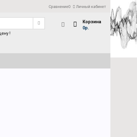
Сравнение
0
Личный кабинет
Корзина
0р.
ену !