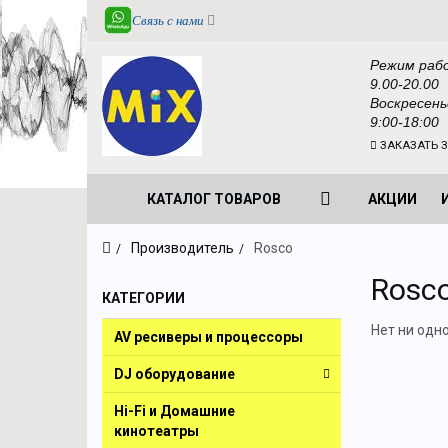
Связь с нами
Режим раб
9.00-20.00
Воскресень
9:00-18:00
ЗАКАЗАТЬ 
КАТАЛОГ ТОВАРОВ
АКЦИИ
Производитель
Rosco
Rosc
КАТЕГОРИИ
Нет ни одн
AV ресиверы и процессоры
DJ оборудование
Hi-Fi и Домашние
кинотеатры